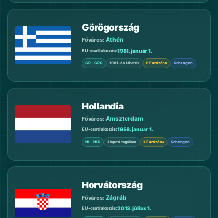
Görögország
Athén
Főváros:
1981. január 1.
EU-csatlakozás
GR · GRC
1981-ös bővítés
€ Eurózóna
Schengen
Hollandia
Amszterdam
Főváros:
1958. január 1.
EU-csatlakozás
NL · NLD
Alapító tagállam
€ Eurózóna
Schengen
Horvátország
Zágráb
Főváros:
2013. július 1.
EU-csatlakozás