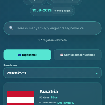
1958–2013
jelenlegi tagok
Keresés az EU-tagállamok között
27 tagállam elérhető
Tagállamok
Csatlakozási hullámok
Rendezés:
⌄
Országnév A–Z
Ausztria
Bécs
Főváros:
1995. január 1.
EU-csatlakozás