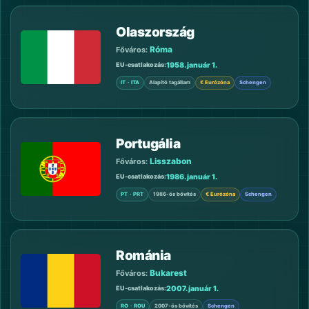
Olaszország
Róma
Főváros:
1958. január 1.
EU-csatlakozás
IT · ITA
Alapító tagállam
€ Eurózóna
Schengen
Portugália
Lisszabon
Főváros:
1986. január 1.
EU-csatlakozás
PT · PRT
1986-ös bővítés
€ Eurózóna
Schengen
Románia
Bukarest
Főváros:
2007. január 1.
EU-csatlakozás
RO · ROU
2007-ös bővítés
Schengen