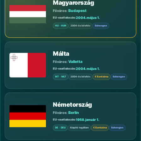
Magyarország
Budapest
Főváros:
2004. május 1.
EU-csatlakozás
HU · HUN
2004-ös bővítés
Schengen
Málta
Valletta
Főváros:
2004. május 1.
EU-csatlakozás
MT · MLT
2004-ös bővítés
€ Eurózóna
Schengen
Németország
Berlin
Főváros:
1958. január 1.
EU-csatlakozás
DE · DEU
Alapító tagállam
€ Eurózóna
Schengen