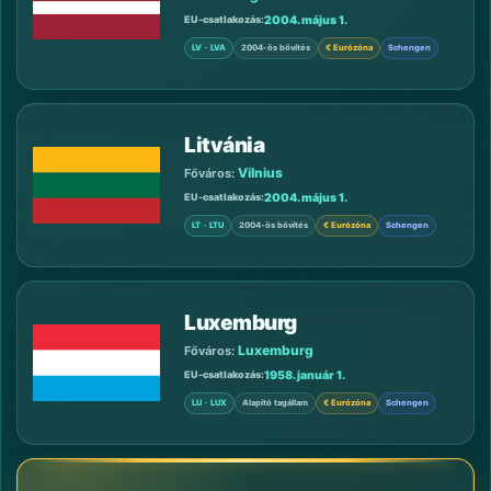
2004. május 1.
EU-csatlakozás
LV · LVA
2004-ös bővítés
€ Eurózóna
Schengen
Litvánia
Vilnius
Főváros:
2004. május 1.
EU-csatlakozás
LT · LTU
2004-ös bővítés
€ Eurózóna
Schengen
Luxemburg
Luxemburg
Főváros:
1958. január 1.
EU-csatlakozás
LU · LUX
Alapító tagállam
€ Eurózóna
Schengen