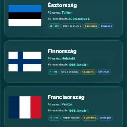
Észtország
Tallinn
Főváros:
2004. május 1.
EU-csatlakozás
EE · EST
2004-ös bővítés
€ Eurózóna
Schengen
Finnország
Helsinki
Főváros:
1995. január 1.
EU-csatlakozás
FI · FIN
1995-ös bővítés
€ Eurózóna
Schengen
Franciaország
Párizs
Főváros:
1958. január 1.
EU-csatlakozás
FR · FRA
Alapító tagállam
€ Eurózóna
Schengen