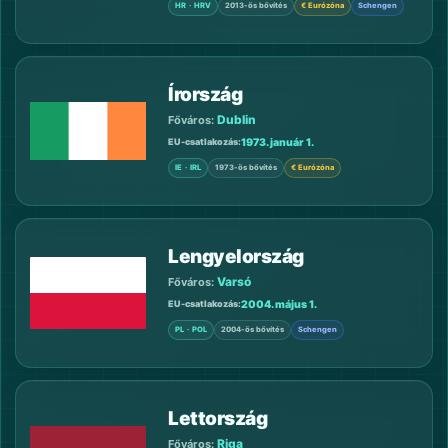
HR · HRV
2013-ös bővítés
€ Eurózóna
Schengen
Írország
Dublin
Főváros:
1973. január 1.
EU-csatlakozás
IE · IRL
1973-ös bővítés
€ Eurózóna
Lengyelország
Varsó
Főváros:
2004. május 1.
EU-csatlakozás
PL · POL
2004-ös bővítés
Schengen
Lettország
Riga
Főváros: