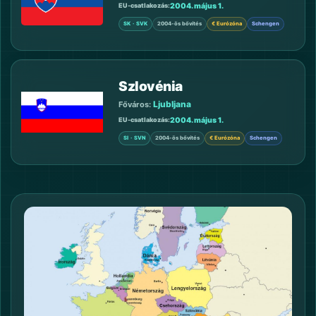
2004. május 1.
EU-csatlakozás
SK · SVK
2004-ös bővítés
€ Eurózóna
Schengen
Szlovénia
Ljubljana
Főváros:
2004. május 1.
EU-csatlakozás
SI · SVN
2004-ös bővítés
€ Eurózóna
Schengen