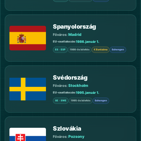
Spanyolország
Madrid
Főváros:
1986. január 1.
EU-csatlakozás
ES · ESP
1986-ös bővítés
€ Eurózóna
Schengen
Svédország
Stockholm
Főváros:
1995. január 1.
EU-csatlakozás
SE · SWE
1995-ös bővítés
Schengen
Szlovákia
Pozsony
Főváros: