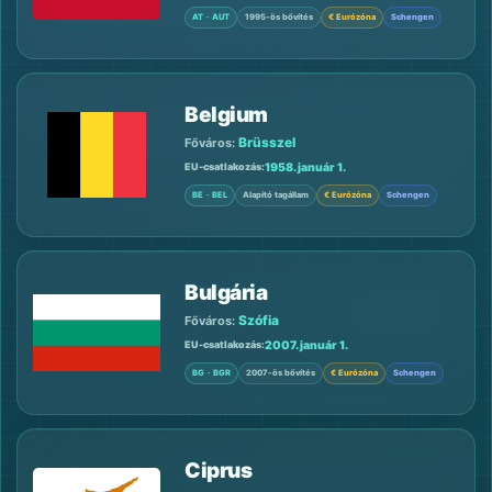
AT · AUT
1995-ös bővítés
€ Eurózóna
Schengen
Belgium
Brüsszel
Főváros:
1958. január 1.
EU-csatlakozás
BE · BEL
Alapító tagállam
€ Eurózóna
Schengen
Bulgária
Szófia
Főváros:
2007. január 1.
EU-csatlakozás
BG · BGR
2007-ös bővítés
€ Eurózóna
Schengen
Ciprus