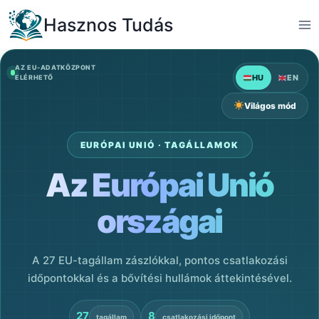
Skip
Hasznos Tudás
to
content
AZ EU-ADATKÖZPONT
HU
EN
ELÉRHETŐ
Világos mód
EURÓPAI UNIÓ · TAGÁLLAMOK
Az Európai Unió
országai
A 27 EU-tagállam zászlókkal, pontos csatlakozási
időpontokkal és a bővítési hullámok áttekintésével.
27
8
tagállam
csatlakozási időpont