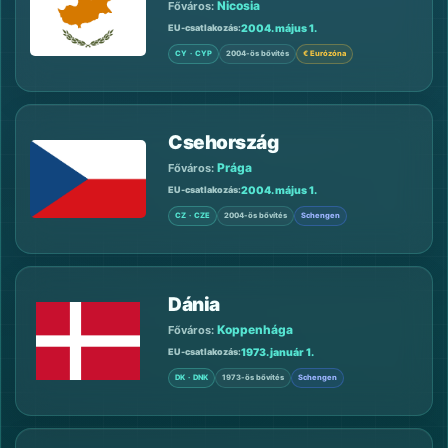
Nicosia
Főváros:
2004. május 1.
EU-csatlakozás
CY · CYP
2004-ös bővítés
€ Eurózóna
Csehország
Prága
Főváros:
2004. május 1.
EU-csatlakozás
CZ · CZE
2004-ös bővítés
Schengen
Dánia
Koppenhága
Főváros:
1973. január 1.
EU-csatlakozás
DK · DNK
1973-ös bővítés
Schengen