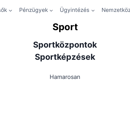
sők
Pénzügyek
Ügyintézés
Nemzetköz
Sport
Sportközpontok
Sportképzések
Hamarosan