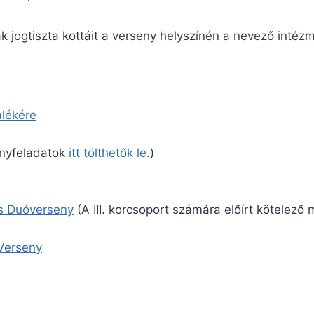
jogtiszta kottáit a verseny helyszínén a nevező intézm
lékére
enyfeladatok
itt tölthetők le
.)
s Duóverseny
(A III. korcsoport számára előírt kötelező
Verseny