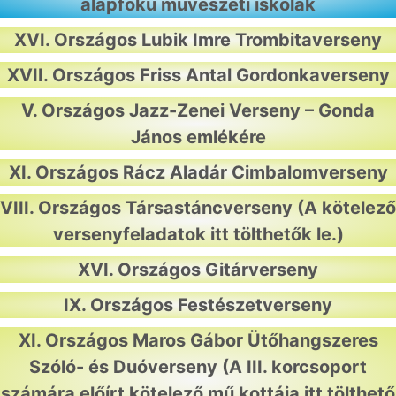
alapfokú művészeti iskolák
XVI. Országos Lubik Imre Trombitaverseny
XVII. Országos Friss Antal Gordonkaverseny
V. Országos Jazz-Zenei Verseny – Gonda
János emlékére
XI. Országos Rácz Aladár Cimbalomverseny
VIII. Országos Társastáncverseny
(A kötelező
versenyfeladatok
itt tölthetők le
.)
XVI. Országos Gitárverseny
IX. Országos Festészetverseny
XI. Országos Maros Gábor Ütőhangszeres
Szóló- és Duóverseny
(A III. korcsoport
számára előírt kötelező mű kottája
itt tölthető