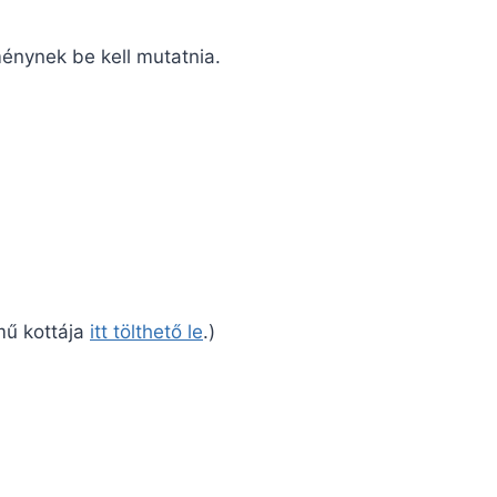
énynek be kell mutatnia.
 mű kottája
itt tölthető le
.)