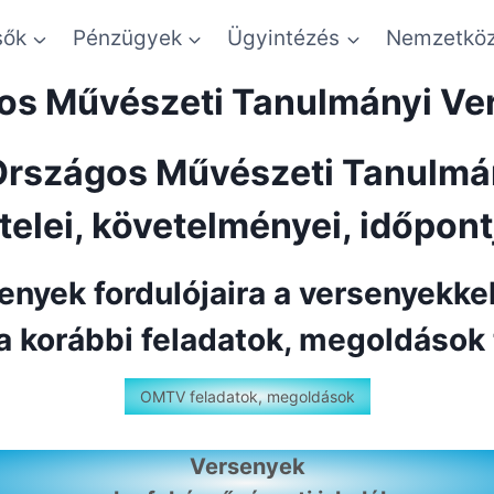
sők
Pénzügyek
Ügyintézés
Nemzetköz
os Művészeti Tanulmányi Ve
Országos Művészeti Tanulm
ételei, követelményei, időpont
enyek fordulójaira a versenyekke
a korábbi feladatok, megoldások
OMTV feladatok, megoldások
Versenyek