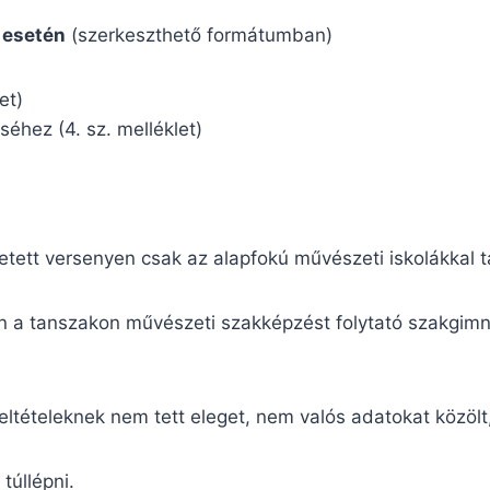
 esetén
(szerkeszthető formátumban)
et)
séhez (4. sz. melléklet)
tett versenyen csak az alapfokú művészeti iskolákkal t
 a tanszakon művészeti szakképzést folytató szakgimnáz
 feltételeknek nem tett eleget, nem valós adatokat köz
túllépni.