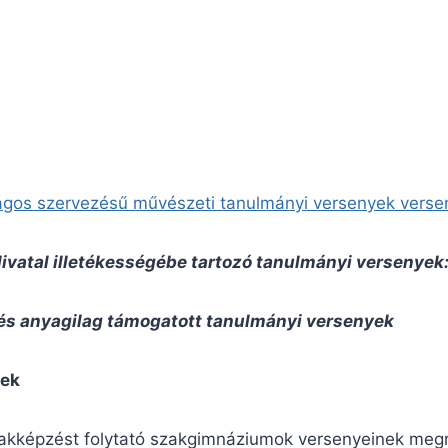
szágos szervezésű művészeti tanulmányi versenyek verse
Hivatal illetékességébe tartozó tanulmányi versenyek
t és anyagilag támogatott tanulmányi versenyek
yek
szakképzést folytató szakgimnáziumok versenyeinek me