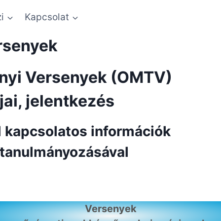
i
Kapcsolat
rsenyek
ányi Versenyek (OMTV)
jai, jelentkezés
l kapcsolatos információk
 tanulmányozásával
Versenyek