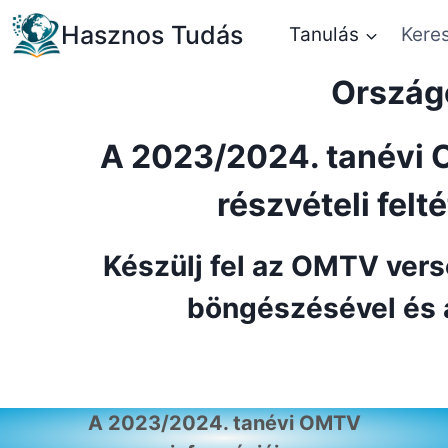
Skip
Hasznos Tudás
Tanulás
Kere
to
content
Ország
A 2023/2024. tanévi 
részvételi felt
Készülj fel az OMTV vers
böngészésével és 
A 2023/2024. tanévi OMTV