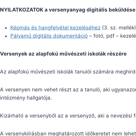
NYILATKOZATOK a versenyanyag digitális beküldése
Képmás és hangfelvétel kezeléséhez
(3. sz. mellékl
Pályamű digitális dokumentáció
– fotó, pdf – kezelé
Versenyek az alapfokú művészeti iskolák részére
Az alapfokú művészeti iskolák tanulói számára meghirde
A versenyen nem vehet részt az a tanuló, aki ugyanazon
intézmény hallgatója.
Kizárható a versenyből az a versenyző, aki a nevezési
A versenykiírásban meghatározott időkeretet nem lehet 