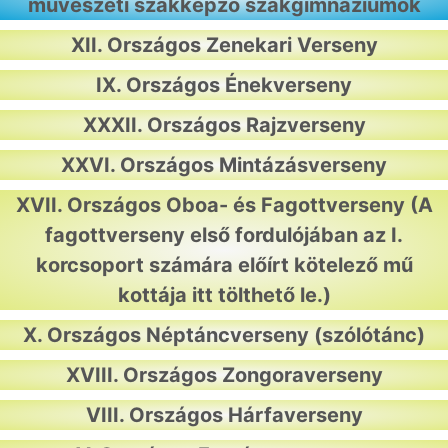
művészeti szakképző szakgimnáziumok
XII. Országos Zenekari Verseny
IX. Országos Énekverseny
XXXII. Országos Rajzverseny
XXVI. Országos Mintázásverseny
XVII. Országos Oboa- és Fagottverseny
(A
fagottverseny első fordulójában az I.
korcsoport számára előírt kötelező mű
kottája
itt tölthető le
.)
X. Országos Néptáncverseny (szólótánc)
XVIII. Országos Zongoraverseny
VIII. Országos Hárfaverseny