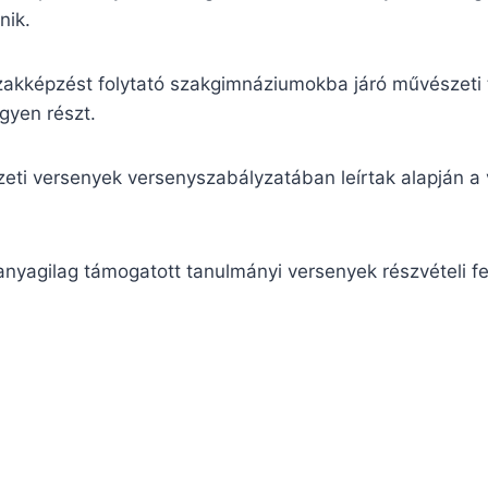
nik.
zakképzést folytató szakgimnáziumokba járó művészeti t
gyen részt.
zeti versenyek versenyszabályzatában leírtak alapján a
anyagilag támogatott tanulmányi versenyek részvételi fel