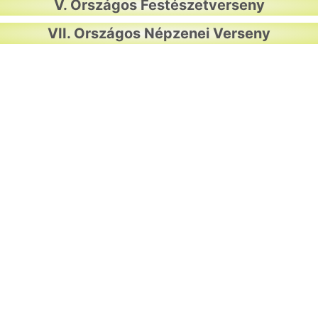
V. Országos Festészetverseny
VII. Országos Népzenei Verseny