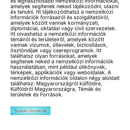
és leghasznosabb nemzetközi információkat,
amelyek segítenek neked tájékozódni, utazni
és tanulni. Itt tájékozódhatsz a nemzetközi
információk forrásairól és szolgáltatóiról,
amelyek között vannak kormányzati,
diplomáciai, oktatási vagy civil szervezetek.
Itt olvashatsz a nemzetközi információk
témáiról és területeiről, amelyek között
vannak vízumok, útlevelek, biztosítások,
ösztöndíjak vagy csereprogramok. Itt
találhatsz olyan forrásokat, amelyek
segítenek neked a nemzetközi információk
használatában, mint például útikönyvek,
térképek, applikációk vagy weboldalak. A
nemzetközi információk oldalon négy aloldalt
találhatsz: Magyarországról külföldre,
Külföldről Magyarországra, Témák és
területek és Források.
További információk