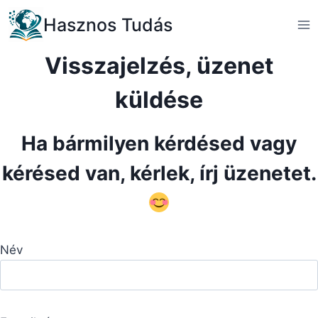
Skip
Hasznos Tudás
to
content
Visszajelzés, üzenet
küldése
Ha bármilyen kérdésed vagy
kérésed van, kérlek, írj üzenetet.
Név